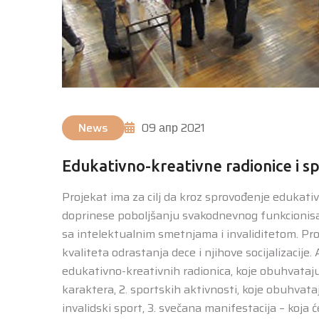
News
09 апр 2021
Edukativno-kreativne radionice i s
Projekat ima za cilj da kroz sprovođenje edukativ
doprinese poboljšanju svakodnevnog funkcionis
sa intelektualnim smetnjama i invaliditetom. Pr
kvaliteta odrastanja dece i njihove socijalizacije. 
edukativno-kreativnih radionica, koje obuhvataj
karaktera, 2. sportskih aktivnosti, koje obuhvataju
invalidski sport, 3. svečana manifestacija – koja