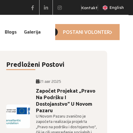
English
Kontakt
Facebook
Linkedin
Instagram
Blogs
Galerija
POSTANI VOLONTER
Predloženi Postovi
21 авг 2025
Započet Projekat „Pravo
Na Podršku I
Dostojanstvo“ U Novom
Pazaru
U Novom Pazaru zvanično je
započeta realizacija projekta
„Pravo na podršku i dostojanstvo“,
čiji je cilj unapređenje socijalnih i