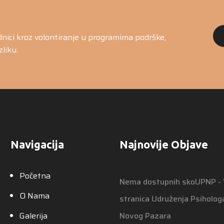
dnici kroz volontiranje u programima podrške,
zliku.
Navigacija
Najnovije Objave
Početna
Nema dostupnih skoUPNP -
O Nama
stranica Udruženja Psihologa
Galerija
Novog Pazara