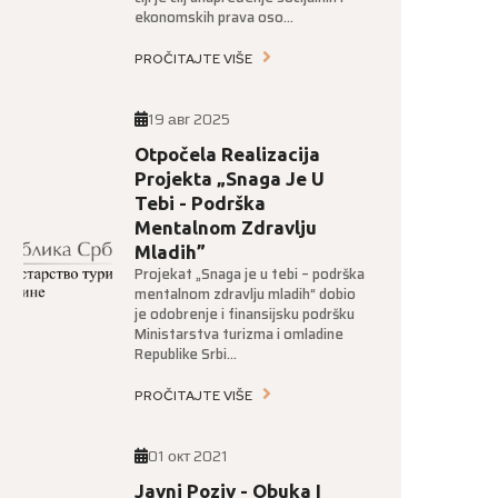
ekonomskih prava oso...
PROČITAJTE VIŠE
19 авг 2025
Otpočela Realizacija
Projekta „Snaga Je U
Tebi - Podrška
Mentalnom Zdravlju
Mladih”
Projekat „Snaga je u tebi – podrška
mentalnom zdravlju mladih“ dobio
je odobrenje i finansijsku podršku
Ministarstva turizma i omladine
Republike Srbi...
PROČITAJTE VIŠE
01 окт 2021
Javni Poziv - Obuka I