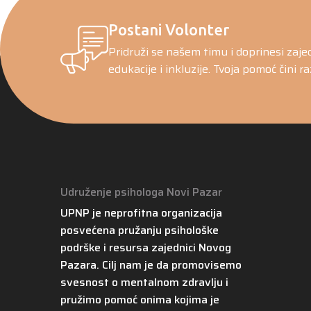
Postani Volonter
Pridruži se našem timu i doprinesi zaje
edukacije i inkluzije. Tvoja pomoć čini ra
Udruženje psihologa Novi Pazar
UPNP je neprofitna organizacija
posvećena pružanju psihološke
podrške i resursa zajednici Novog
Pazara. Cilj nam je da promovisemo
svesnost o mentalnom zdravlju i
pružimo pomoć onima kojima je