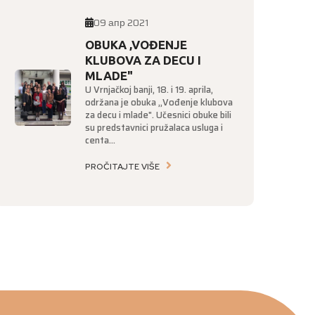
09 апр 2021
OBUKA ,VOĐENJE
KLUBOVA ZA DECU I
MLADE"
U Vrnjačkoj banji, 18. i 19. aprila,
održana je obuka ,,Vođenje klubova
za decu i mlade". Učesnici obuke bili
su predstavnici pružalaca usluga i
centa...
PROČITAJTE VIŠE