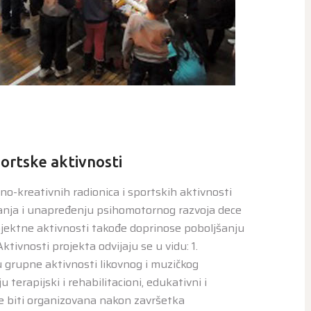
portske aktivnosti
no-kreativnih radionica i sportskih aktivnosti
anja i unapređenju psihomotornog razvoja dece
ojektne aktivnosti takođe doprinose poboljšanju
Aktivnosti projekta odvijaju se u vidu: 1.
u grupne aktivnosti likovnog i muzičkog
 terapijski i rehabilitacioni, edukativni i
 će biti organizovana nakon završetka