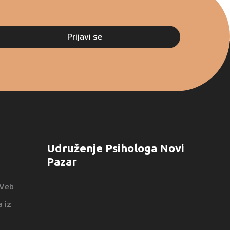
Prijavi se
Udruženje Psihologa Novi
Pazar
 Veb
 iz