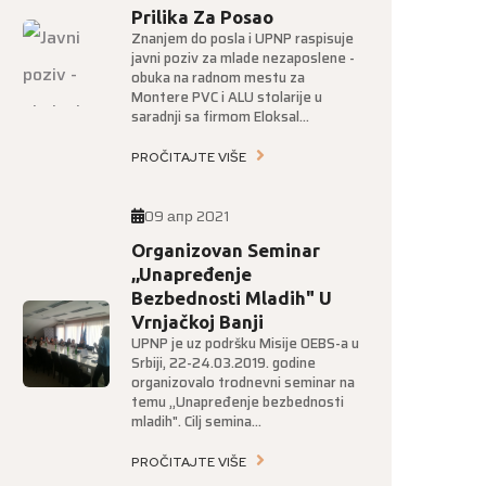
Prilika Za Posao
Znanjem do posla i UPNP raspisuje
javni poziv za mlade nezaposlene -
obuka na radnom mestu za
Montere PVC i ALU stolarije u
saradnji sa firmom Eloksal...
PROČITAJTE VIŠE
09 апр 2021
Organizovan Seminar
,,Unapređenje
Bezbednosti Mladih" U
Vrnjačkoj Banji
UPNP je uz podršku Misije OEBS-a u
Srbiji, 22-24.03.2019. godine
organizovalo trodnevni seminar na
temu ,,Unapređenje bezbednosti
mladih". Cilj semina...
PROČITAJTE VIŠE