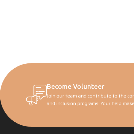
Become Volunteer
Join our team and contribute to the co
and inclusion programs. Your help make