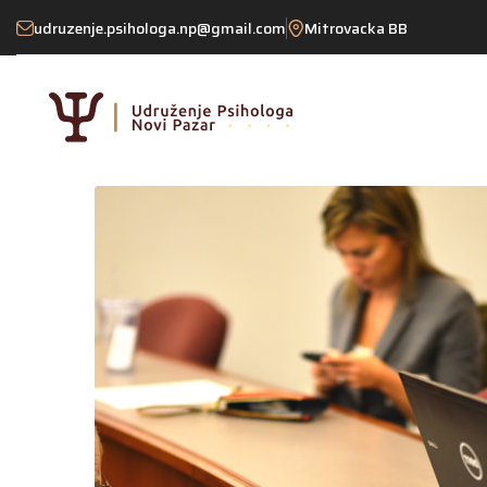
udruzenje.psihologa.np@gmail.com
Mitrovacka BB