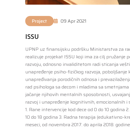
Project
09 Apr 2021
ISSU
UPNP uz finansijsku podršku Ministarstva za rad,
realizuje projekat ISSU koji ima za cilj pružanje
razvoju, odnosno invaliditetom radi sticanja vešt
unapređenje psiho-fizičkog razvoja, poboljšanje kv
unapređivanja porodičnih odnosa i prevazilaženja 
rad psihologa sa decom i mladima sa smetnjama u
jačanje njihovih mentalnih sposobnosti, usvajanj
razvoj i unapređenje kognitivnih, emocionalnih i so
1. Rane intervencije kod dece od 0 do 10 godina 2
10 do 18 godina 3. Radna terapija (edukativno-kr
meseci, od novembra 2017. do aprila 2018. godine