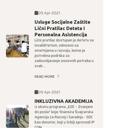
09 Apr 2021
Usluge Socijalne Zaštite
Lični Pratilac Deteta I
Personalna Asistencija
Lični pratilac dostupan je detetu sa
invaliditetom, odnosno sa
smetnjama u razvoju, kome je
potrebna podrška za
zadovoljavanje osnovnih potreba u
svak...
READ MORE
09 Apr 2021
INKLUZIVNA AKADEMIJA
U okviru programa „E2E – Znanjem
do posla“ koje finansira Švajcarska
Agencija za Razvoj i Saradnju - SDC
kao donator, koji u Srbiji sprovodi IP
CON...