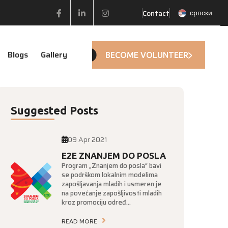
српски
Contact
Facebook
Linkedin
Instagram
Blogs
Gallery
BECOME VOLUNTEER
Suggested Posts
09 Apr 2021
E2E ZNANJEM DO POSLA
Program „Znanjem do posla“ bavi
se podrškom lokalnim modelima
zapošljavanja mladih i usmeren je
na povećanje zapošljivosti mladih
kroz promociju određ...
READ MORE