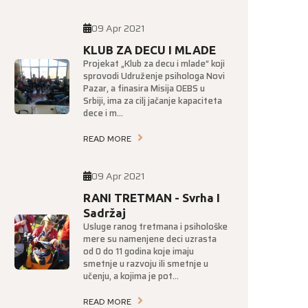
09 Apr 2021
KLUB ZA DECU I MLADE
Projekat „Klub za decu i mlade“ koji
sprovodi Udruženje psihologa Novi
Pazar, a finasira Misija OEBS u
Srbiji, ima za cilj jačanje kapaciteta
dece i m...
READ MORE
09 Apr 2021
RANI TRETMAN - Svrha I
Sadržaj
Usluge ranog tretmana i psihološke
mere su namenjene deci uzrasta
od 0 do 11 godina koje imaju
smetnje u razvoju ili smetnje u
učenju, a kojima je pot...
READ MORE